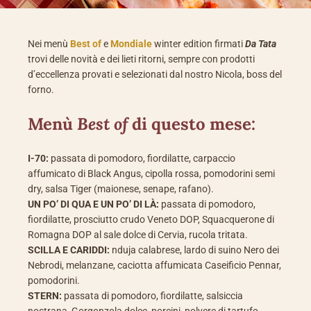
Nei menù
Best of
e
Mondiale
winter edition firmati
Da Tata
trovi delle novità e dei lieti ritorni, sempre con prodotti
d’eccellenza provati e selezionati dal nostro Nicola, boss del
forno.
Menù
Best of
di questo mese:
I-70
:
passata di pomodoro, fiordilatte, carpaccio
affumicato di Black Angus, cipolla rossa, pomodorini semi
dry, salsa Tiger (maionese, senape, rafano).
UN PO’ DI QUA E UN PO’ DI LÀ:
passata di pomodoro,
fiordilatte, prosciutto crudo Veneto DOP, Squacquerone di
Romagna DOP al sale dolce di Cervia, rucola tritata.
SCILLA E CARIDDI:
nduja calabrese, lardo di suino Nero dei
Nebrodi, melanzane, caciotta affumicata Caseificio Pennar,
pomodorini.
STERN:
passata di pomodoro, fiordilatte, salsiccia