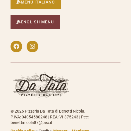
MENÙ ITALIANO
ENGLISH MENU
Facebook
Instagram
© 2026 Pizzeria Da Tata di Benetti Nicola.
P.IVA: 04054580248 | REA: VI-375243 | Pec:
benettinicola87@pec.it
Cookie policy
• Credits:
Magnet
–
Megiston