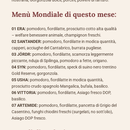
nostrana, Gorgonzola dolce, porcini, polvere di tartufo.
Menù Mondiale di questo mese:
01 ERA:
pomodoro, fiordilatte, prosciutto cotto alta qualità
– welfare benessere animale, champignon freschi.
02 SANTANDER:
pomodoro, fiordilatte in modica quantità,
capperi, acciughe del Cantabrico, burrata pugliese.
03 JÖRDR:
pomodoro, fiordilatte, scamorza leggermente
piccante, nduja di Spilinga, pomodoro a fette, origano.
04 SYN:
pomodoro, fiordilatte, speck di suino nero trentino
Gold Reserve, gorgonzola.
05 USHA:
pomodoro, fiordilatte in modica quantità,
prosciutto crudo spagnolo Mangalica, bufala, basilico.
06 VITTORIA:
pomodoro, fiordilatte, Asiago fresco DOP,
basilico.
07 ARTEMIDE:
pomodoro, fiordilatte, pancetta di Grigio del
Casentino, funghi chiodini freschi (surgelati, no sott’olio),
Asiago DOP fresco.